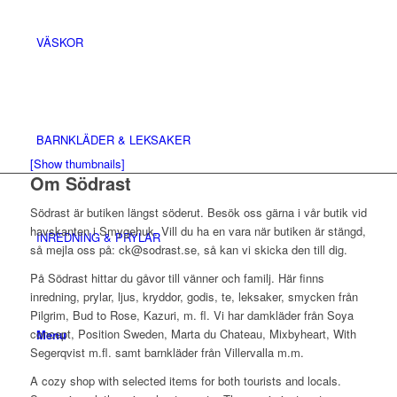
VÄSKOR
BARNKLÄDER & LEKSAKER
[Show thumbnails]
Om Södrast
Södrast är butiken längst söderut. Besök oss gärna i vår butik vid
havskanten i Smygehuk. Vill du ha en vara när butiken är stängd,
INREDNING & PRYLAR
så mejla oss på: ck@sodrast.se, så kan vi skicka den till dig.
På Södrast hittar du gåvor till vänner och familj. Här finns
inredning, prylar, ljus, kryddor, godis, te, leksaker, smycken från
Pilgrim, Bud to Rose, Kazuri, m. fl. Vi har damkläder från Soya
concept, Position Sweden, Marta du Chateau, Mixbyheart, With
Menu
Segerqvist m.fl. samt barnkläder från Villervalla m.m.
A cozy shop with selected items for both tourists and locals.