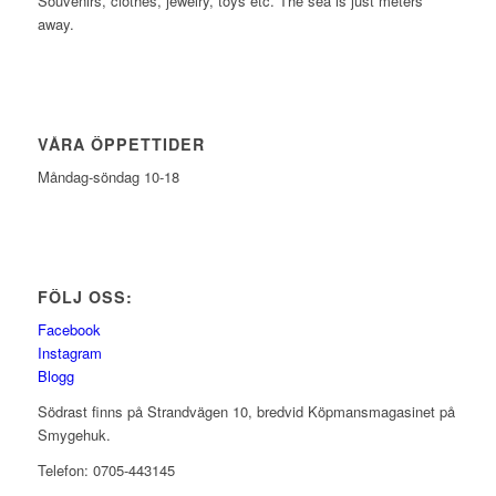
Souvenirs, clothes, jewelry, toys etc. The sea is just meters
away.
VÅRA ÖPPETTIDER
Måndag-söndag 10-18
FÖLJ OSS:
Facebook
Instagram
Blogg
Södrast finns på Strandvägen 10, bredvid Köpmansmagasinet på
Smygehuk.
Telefon: 0705-443145