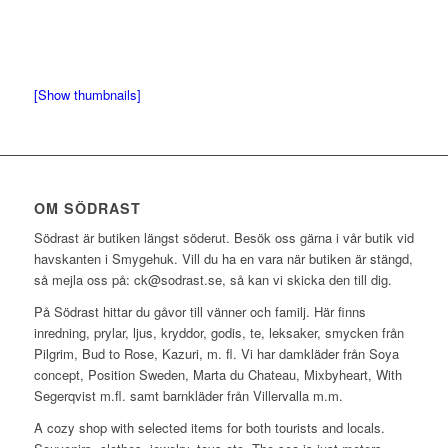
[Show thumbnails]
OM SÖDRAST
Södrast är butiken längst söderut. Besök oss gärna i vår butik vid
havskanten i Smygehuk. Vill du ha en vara när butiken är stängd,
så mejla oss på: ck@sodrast.se, så kan vi skicka den till dig.
På Södrast hittar du gåvor till vänner och familj. Här finns
inredning, prylar, ljus, kryddor, godis, te, leksaker, smycken från
Pilgrim, Bud to Rose, Kazuri, m. fl. Vi har damkläder från Soya
concept, Position Sweden, Marta du Chateau, Mixbyheart, With
Segerqvist m.fl. samt barnkläder från Villervalla m.m.
A cozy shop with selected items for both tourists and locals.