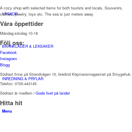
A cozy shop with selected items for both tourists and locals. Souvenirs,
VÄSKOR
clothes, jewelry, toys etc. The sea is just meters away.
Våra öppettider
Måndag-söndag 10-18
Följ oss:
BARNKLÄDER & LEKSAKER
Facebook
Instagram
Blogg
Södrast finns på Strandvägen 10, bredvid Köpmansmagasinet på Smygehuk.
INREDNING & PRYLAR
Telefon: 0705-443145
Södrast är medlem i
Goda livet på landet
Hitta hit
Menu