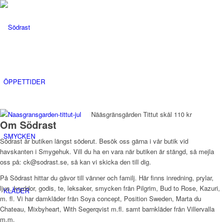
ÖPPETTIDER
Nääsgränsgården Tittut skål 110 kr
Om Södrast
SMYCKEN
Södrast är butiken längst söderut. Besök oss gärna i vår butik vid
havskanten i Smygehuk. Vill du ha en vara när butiken är stängd, så mejla
oss på: ck@sodrast.se, så kan vi skicka den till dig.
På Södrast hittar du gåvor till vänner och familj. Här finns inredning, prylar,
ljus, kryddor, godis, te, leksaker, smycken från Pilgrim, Bud to Rose, Kazuri,
KLÄDER
m. fl. Vi har damkläder från Soya concept, Position Sweden, Marta du
Chateau, Mixbyheart, With Segerqvist m.fl. samt barnkläder från Villervalla
m.m.