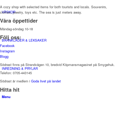
A cozy shop with selected items for both tourists and locals. Souvenirs,
VÄSKOR
clothes, jewelry, toys etc. The sea is just meters away.
Våra öppettider
Måndag-söndag 10-18
Följ oss:
BARNKLÄDER & LEKSAKER
Facebook
Instagram
Blogg
Södrast finns på Strandvägen 10, bredvid Köpmansmagasinet på Smygehuk.
INREDNING & PRYLAR
Telefon: 0705-443145
Södrast är medlem i
Goda livet på landet
Hitta hit
Menu