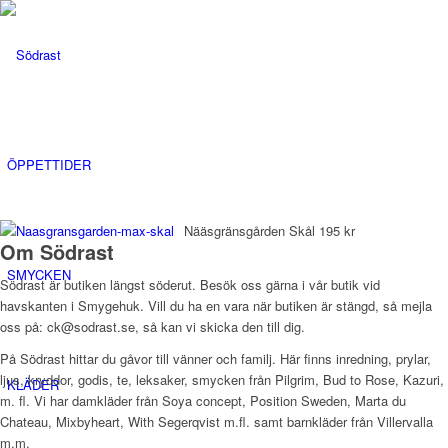
ÖPPETTIDER
Nääsgränsgården Skål 195 kr
Om Södrast
SMYCKEN
Södrast är butiken längst söderut. Besök oss gärna i vår butik vid
havskanten i Smygehuk. Vill du ha en vara när butiken är stängd, så mejla
oss på: ck@sodrast.se, så kan vi skicka den till dig.
På Södrast hittar du gåvor till vänner och familj. Här finns inredning, prylar,
ljus, kryddor, godis, te, leksaker, smycken från Pilgrim, Bud to Rose, Kazuri,
KLÄDER
m. fl. Vi har damkläder från Soya concept, Position Sweden, Marta du
Chateau, Mixbyheart, With Segerqvist m.fl. samt barnkläder från Villervalla
m.m.