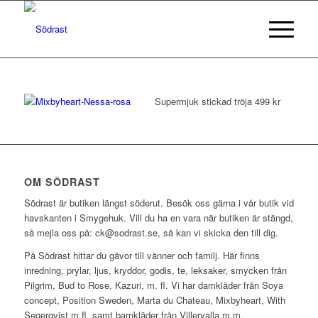
Supermjuk stickad tröja 499 kr
OM SÖDRAST
Södrast är butiken längst söderut. Besök oss gärna i vår butik vid
havskanten i Smygehuk. Vill du ha en vara när butiken är stängd,
så mejla oss på: ck@sodrast.se, så kan vi skicka den till dig.
På Södrast hittar du gåvor till vänner och familj. Här finns
inredning, prylar, ljus, kryddor, godis, te, leksaker, smycken från
Pilgrim, Bud to Rose, Kazuri, m. fl. Vi har damkläder från Soya
concept, Position Sweden, Marta du Chateau, Mixbyheart, With
Segerqvist m.fl. samt barnkläder från Villervalla m.m.