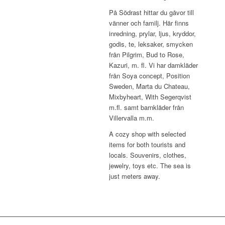
På Södrast hittar du gåvor till
vänner och familj. Här finns
inredning, prylar, ljus, kryddor,
godis, te, leksaker, smycken
från Pilgrim, Bud to Rose,
Kazuri, m. fl. Vi har damkläder
från Soya concept, Position
Sweden, Marta du Chateau,
Mixbyheart, With Segerqvist
m.fl. samt barnkläder från
Villervalla m.m.
A cozy shop with selected
items for both tourists and
locals. Souvenirs, clothes,
jewelry, toys etc. The sea is
just meters away.