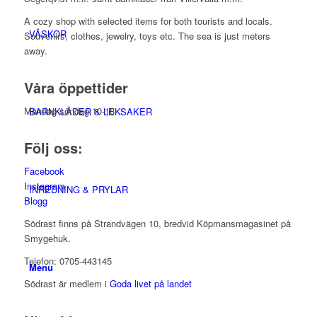
A cozy shop with selected items for both tourists and locals.
VÄSKOR
Souvenirs, clothes, jewelry, toys etc. The sea is just meters
away.
Våra öppettider
Måndag-söndag 10-18
BARNKLÄDER & LEKSAKER
Följ oss:
Facebook
Instagram
INREDNING & PRYLAR
Blogg
Södrast finns på Strandvägen 10, bredvid Köpmansmagasinet på
Smygehuk.
Telefon: 0705-443145
Menu
Södrast är medlem i
Goda livet på landet