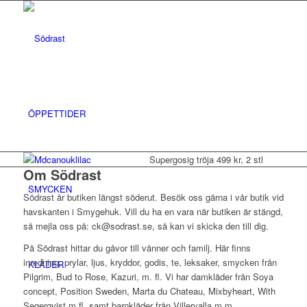
ÖPPETTIDER
Supergosig tröja 499 kr, 2 stl
Om Södrast
SMYCKEN
Södrast är butiken längst söderut. Besök oss gärna i vår butik vid
havskanten i Smygehuk. Vill du ha en vara när butiken är stängd,
så mejla oss på: ck@sodrast.se, så kan vi skicka den till dig.
På Södrast hittar du gåvor till vänner och familj. Här finns
inredning, prylar, ljus, kryddor, godis, te, leksaker, smycken från
KLÄDER
Pilgrim, Bud to Rose, Kazuri, m. fl. Vi har damkläder från Soya
concept, Position Sweden, Marta du Chateau, Mixbyheart, With
Segerqvist m.fl. samt barnkläder från Villervalla m.m.