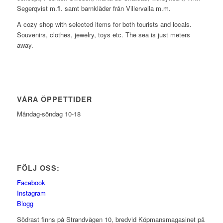
Segerqvist m.fl. samt barnkläder från Villervalla m.m.
A cozy shop with selected items for both tourists and locals.
Souvenirs, clothes, jewelry, toys etc. The sea is just meters
away.
VÅRA ÖPPETTIDER
Måndag-söndag 10-18
FÖLJ OSS:
Facebook
Instagram
Blogg
Södrast finns på Strandvägen 10, bredvid Köpmansmagasinet på