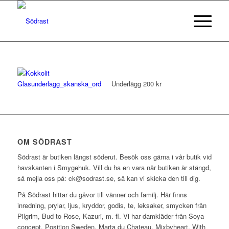
Underlägg 200 kr
OM SÖDRAST
Södrast är butiken längst söderut. Besök oss gärna i vår butik vid
havskanten i Smygehuk. Vill du ha en vara när butiken är stängd,
så mejla oss på: ck@sodrast.se, så kan vi skicka den till dig.
På Södrast hittar du gåvor till vänner och familj. Här finns
inredning, prylar, ljus, kryddor, godis, te, leksaker, smycken från
Pilgrim, Bud to Rose, Kazuri, m. fl. Vi har damkläder från Soya
concept, Position Sweden, Marta du Chateau, Mixbyheart, With