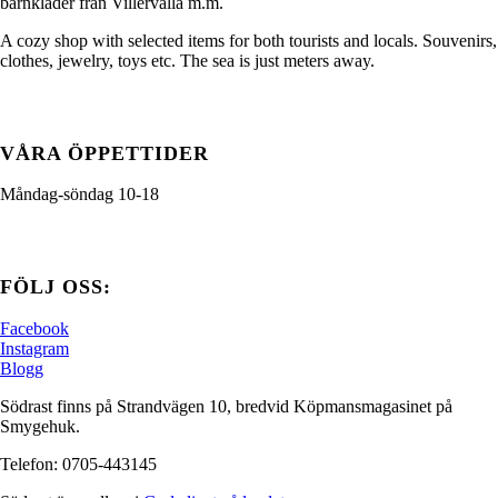
barnkläder från Villervalla m.m.
A cozy shop with selected items for both tourists and locals. Souvenirs,
clothes, jewelry, toys etc. The sea is just meters away.
VÅRA ÖPPETTIDER
Måndag-söndag 10-18
FÖLJ OSS:
Facebook
Instagram
Blogg
Södrast finns på Strandvägen 10, bredvid Köpmansmagasinet på
Smygehuk.
Telefon: 0705-443145