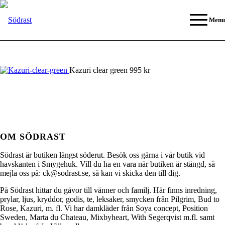
Menu
Kazuri clear green 995 kr
OM SÖDRAST
Södrast är butiken längst söderut. Besök oss gärna i vår butik vid
havskanten i Smygehuk. Vill du ha en vara när butiken är stängd, så
mejla oss på: ck@sodrast.se, så kan vi skicka den till dig.
På Södrast hittar du gåvor till vänner och familj. Här finns inredning,
prylar, ljus, kryddor, godis, te, leksaker, smycken från Pilgrim, Bud to
Rose, Kazuri, m. fl. Vi har damkläder från Soya concept, Position
Sweden, Marta du Chateau, Mixbyheart, With Segerqvist m.fl. samt