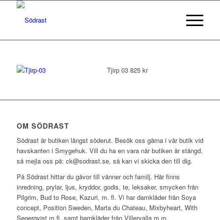
Tjirp 03 825 kr
OM SÖDRAST
Södrast är butiken längst söderut. Besök oss gärna i vår butik vid
havskanten i Smygehuk. Vill du ha en vara när butiken är stängd,
så mejla oss på: ck@sodrast.se, så kan vi skicka den till dig.
På Södrast hittar du gåvor till vänner och familj. Här finns
inredning, prylar, ljus, kryddor, godis, te, leksaker, smycken från
Pilgrim, Bud to Rose, Kazuri, m. fl. Vi har damkläder från Soya
concept, Position Sweden, Marta du Chateau, Mixbyheart, With
Segerqvist m.fl. samt barnkläder från Villervalla m.m.