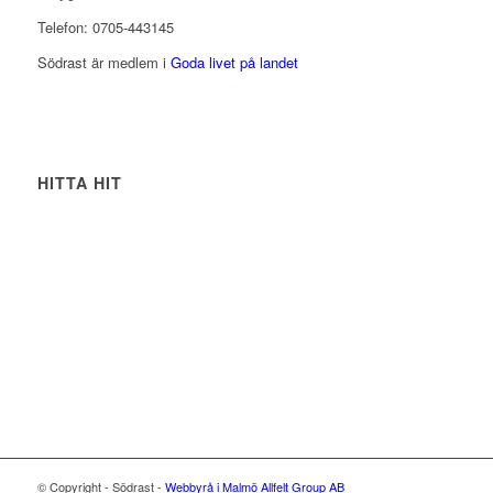
Telefon: 0705-443145
Södrast är medlem i
Goda livet på landet
HITTA HIT
© Copyright - Södrast -
Webbyrå i Malmö
Allfelt Group AB