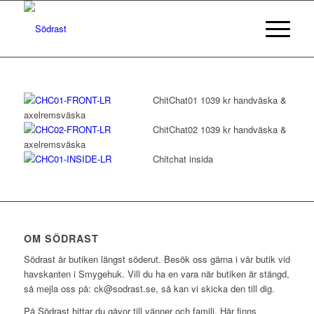
ChitChat01 1039 kr handväska &
axelremsväska
ChitChat02 1039 kr handväska &
axelremsväska
Chitchat insida
OM SÖDRAST
Södrast är butiken längst söderut. Besök oss gärna i vår butik vid
havskanten i Smygehuk. Vill du ha en vara när butiken är stängd,
så mejla oss på: ck@sodrast.se, så kan vi skicka den till dig.
På Södrast hittar du gåvor till vänner och familj. Här finns