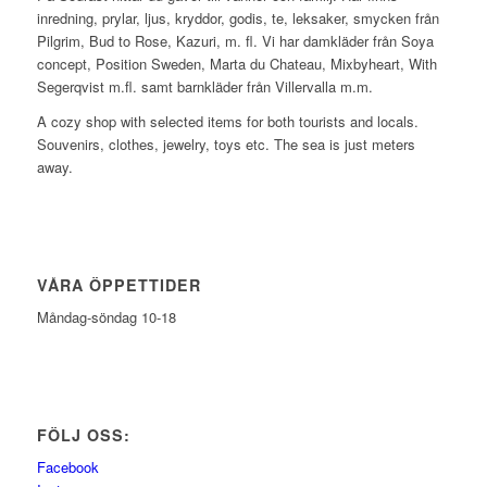
inredning, prylar, ljus, kryddor, godis, te, leksaker, smycken från
Pilgrim, Bud to Rose, Kazuri, m. fl. Vi har damkläder från Soya
concept, Position Sweden, Marta du Chateau, Mixbyheart, With
Segerqvist m.fl. samt barnkläder från Villervalla m.m.
A cozy shop with selected items for both tourists and locals.
Souvenirs, clothes, jewelry, toys etc. The sea is just meters
away.
VÅRA ÖPPETTIDER
Måndag-söndag 10-18
FÖLJ OSS:
Facebook