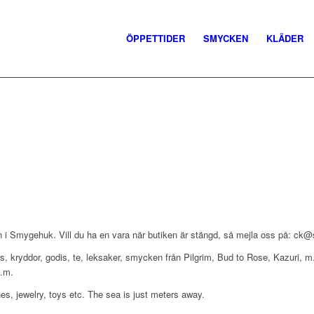
ÖPPETTIDER
SMYCKEN
KLÄDER
 i Smygehuk. Vill du ha en vara när butiken är stängd, så mejla oss på: ck@so
, ljus, kryddor, godis, te, leksaker, smycken från Pilgrim, Bud to Rose, Kazuri
m.m.
es, jewelry, toys etc. The sea is just meters away.