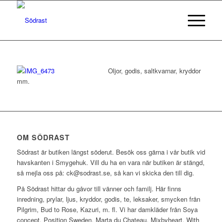
Oljor, godis, saltkvarnar, kryddor
mm.
OM SÖDRAST
Södrast är butiken längst söderut. Besök oss gärna i vår butik vid
havskanten i Smygehuk. Vill du ha en vara när butiken är stängd,
så mejla oss på: ck@sodrast.se, så kan vi skicka den till dig.
På Södrast hittar du gåvor till vänner och familj. Här finns
inredning, prylar, ljus, kryddor, godis, te, leksaker, smycken från
Pilgrim, Bud to Rose, Kazuri, m. fl. Vi har damkläder från Soya
concept, Position Sweden, Marta du Chateau, Mixbyheart, With