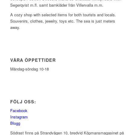
Segerqvist m.fl. samt barnkläder från Villervalla m.m.
A cozy shop with selected items for both tourists and locals.
Souvenirs, clothes, jewelry, toys etc. The sea is just meters
away.
VÅRA ÖPPETTIDER
Måndag-söndag 10-18
FÖLJ OSS:
Facebook
Instagram
Blogg
Södrast finns på Strandvägen 10, bredvid Köpmansmagasinet på