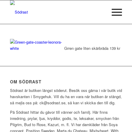
Grren gate liten skärbräda 139 kr
OM SÖDRAST
Södrast är butiken längst söderut. Besök oss gärna i vår butik vid
havskanten i Smygehuk. Vill du ha en vara när butiken är stängd,
så mejla oss på: ck@sodrast.se, så kan vi skicka den till dig.
På Södrast hittar du gåvor till vänner och familj. Här finns
inredning, prylar, ljus, kryddor, godis, te, leksaker, smycken från
Pilgrim, Bud to Rose, Kazuri, m. fl. Vi har damkläder från Soya
concept, Position Sweden, Marta du Chateau, Mixbyheart, With