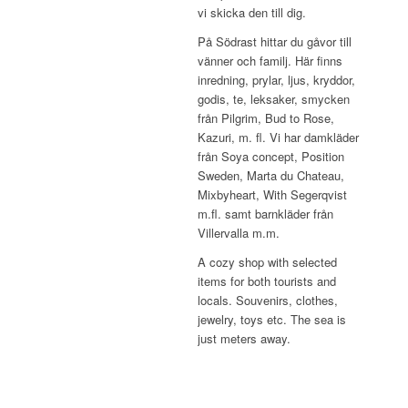
vi skicka den till dig.
På Södrast hittar du gåvor till
vänner och familj. Här finns
inredning, prylar, ljus, kryddor,
godis, te, leksaker, smycken
från Pilgrim, Bud to Rose,
Kazuri, m. fl. Vi har damkläder
från Soya concept, Position
Sweden, Marta du Chateau,
Mixbyheart, With Segerqvist
m.fl. samt barnkläder från
Villervalla m.m.
A cozy shop with selected
items for both tourists and
locals. Souvenirs, clothes,
jewelry, toys etc. The sea is
just meters away.