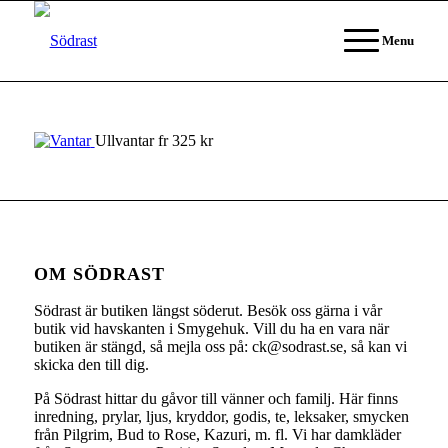
Menu
Ullvantar fr 325 kr
OM SÖDRAST
Södrast är butiken längst söderut. Besök oss gärna i vår
butik vid havskanten i Smygehuk. Vill du ha en vara när
butiken är stängd, så mejla oss på: ck@sodrast.se, så kan vi
skicka den till dig.
På Södrast hittar du gåvor till vänner och familj. Här finns
inredning, prylar, ljus, kryddor, godis, te, leksaker, smycken
från Pilgrim, Bud to Rose, Kazuri, m. fl. Vi har damkläder