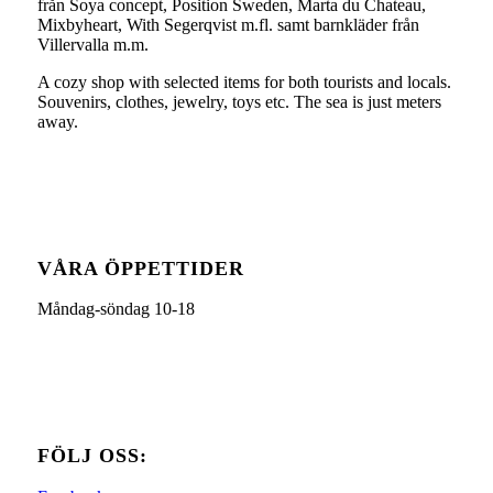
från Soya concept, Position Sweden, Marta du Chateau,
Mixbyheart, With Segerqvist m.fl. samt barnkläder från
Villervalla m.m.
A cozy shop with selected items for both tourists and locals.
Souvenirs, clothes, jewelry, toys etc. The sea is just meters
away.
VÅRA ÖPPETTIDER
Måndag-söndag 10-18
FÖLJ OSS: