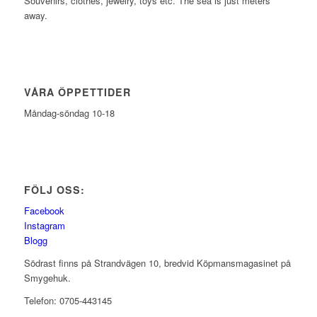
Souvenirs, clothes, jewelry, toys etc. The sea is just meters
away.
VÅRA ÖPPETTIDER
Måndag-söndag 10-18
FÖLJ OSS:
Facebook
Instagram
Blogg
Södrast finns på Strandvägen 10, bredvid Köpmansmagasinet på
Smygehuk.
Telefon: 0705-443145