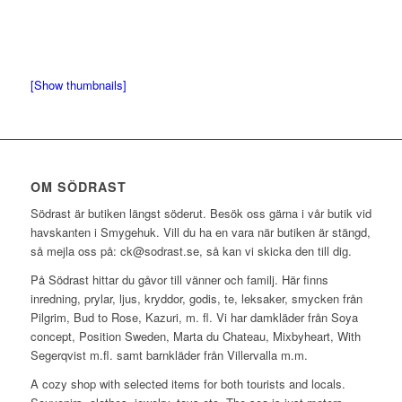
[Show thumbnails]
OM SÖDRAST
Södrast är butiken längst söderut. Besök oss gärna i vår butik vid
havskanten i Smygehuk. Vill du ha en vara när butiken är stängd,
så mejla oss på: ck@sodrast.se, så kan vi skicka den till dig.
På Södrast hittar du gåvor till vänner och familj. Här finns
inredning, prylar, ljus, kryddor, godis, te, leksaker, smycken från
Pilgrim, Bud to Rose, Kazuri, m. fl. Vi har damkläder från Soya
concept, Position Sweden, Marta du Chateau, Mixbyheart, With
Segerqvist m.fl. samt barnkläder från Villervalla m.m.
A cozy shop with selected items for both tourists and locals.