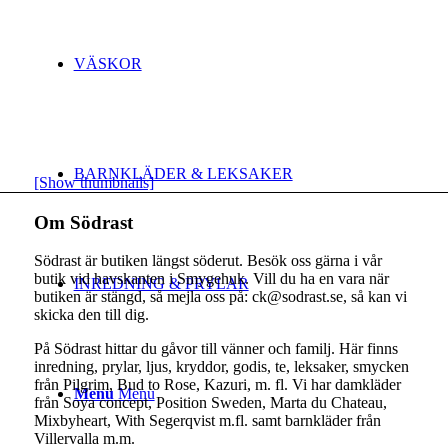
VÄSKOR
BARNKLÄDER & LEKSAKER
[Show thumbnails]
Om Södrast
Södrast är butiken längst söderut. Besök oss gärna i vår
butik vid havskanten i Smygehuk. Vill du ha en vara när
INREDNING & PRYLAR
butiken är stängd, så mejla oss på: ck@sodrast.se, så kan vi
skicka den till dig.
På Södrast hittar du gåvor till vänner och familj. Här finns
inredning, prylar, ljus, kryddor, godis, te, leksaker, smycken
från Pilgrim, Bud to Rose, Kazuri, m. fl. Vi har damkläder
Menu
Menu
från Soya concept, Position Sweden, Marta du Chateau,
Mixbyheart, With Segerqvist m.fl. samt barnkläder från
Villervalla m.m.