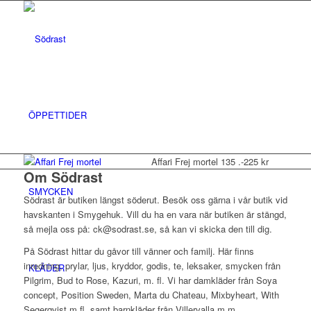
ÖPPETTIDER
Affari Frej mortel 135 .-225 kr
Om Södrast
SMYCKEN
Södrast är butiken längst söderut. Besök oss gärna i vår butik vid
havskanten i Smygehuk. Vill du ha en vara när butiken är stängd,
så mejla oss på: ck@sodrast.se, så kan vi skicka den till dig.
På Södrast hittar du gåvor till vänner och familj. Här finns
inredning, prylar, ljus, kryddor, godis, te, leksaker, smycken från
KLÄDER
Pilgrim, Bud to Rose, Kazuri, m. fl. Vi har damkläder från Soya
concept, Position Sweden, Marta du Chateau, Mixbyheart, With
Segerqvist m.fl. samt barnkläder från Villervalla m.m.