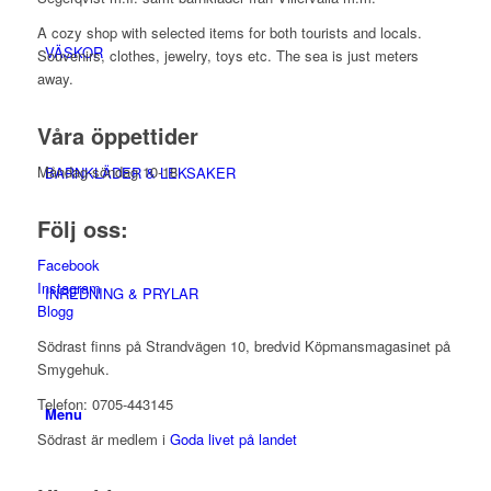
A cozy shop with selected items for both tourists and locals.
VÄSKOR
Souvenirs, clothes, jewelry, toys etc. The sea is just meters
away.
Våra öppettider
Måndag-söndag 10-18
BARNKLÄDER & LEKSAKER
Följ oss:
Facebook
Instagram
INREDNING & PRYLAR
Blogg
Södrast finns på Strandvägen 10, bredvid Köpmansmagasinet på
Smygehuk.
Telefon: 0705-443145
Menu
Södrast är medlem i
Goda livet på landet