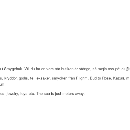
 i Smygehuk. Vill du ha en vara när butiken är stängd, så mejla oss på: ck@so
, ljus, kryddor, godis, te, leksaker, smycken från Pilgrim, Bud to Rose, Kazuri
m.m.
es, jewelry, toys etc. The sea is just meters away.