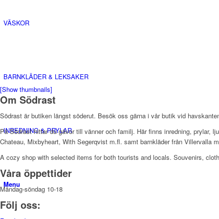
VÄSKOR
BARNKLÄDER & LEKSAKER
[Show thumbnails]
Om Södrast
Södrast är butiken längst söderut. Besök oss gärna i vår butik vid havskanten
INREDNING & PRYLAR
På Södrast hittar du gåvor till vänner och familj. Här finns inredning, prylar
Chateau, Mixbyheart, With Segerqvist m.fl. samt barnkläder från Villervalla 
A cozy shop with selected items for both tourists and locals. Souvenirs, cloth
Våra öppettider
Menu
Måndag-söndag 10-18
Följ oss: