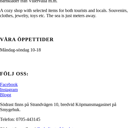
barnkläder från Villervalla m.m.
A cozy shop with selected items for both tourists and locals. Souvenirs,
clothes, jewelry, toys etc. The sea is just meters away.
VÅRA ÖPPETTIDER
Måndag-söndag 10-18
FÖLJ OSS:
Facebook
Instagram
Blogg
Södrast finns på Strandvägen 10, bredvid Köpmansmagasinet på
Smygehuk.
Telefon: 0705-443145