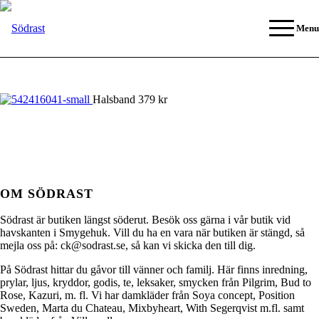
Menu
Halsband 379 kr
OM SÖDRAST
Södrast är butiken längst söderut. Besök oss gärna i vår butik vid
havskanten i Smygehuk. Vill du ha en vara när butiken är stängd, så
mejla oss på: ck@sodrast.se, så kan vi skicka den till dig.
På Södrast hittar du gåvor till vänner och familj. Här finns inredning,
prylar, ljus, kryddor, godis, te, leksaker, smycken från Pilgrim, Bud to
Rose, Kazuri, m. fl. Vi har damkläder från Soya concept, Position
Sweden, Marta du Chateau, Mixbyheart, With Segerqvist m.fl. samt