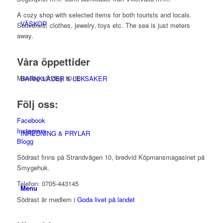
A cozy shop with selected items for both tourists and locals.
VÄSKOR
Souvenirs, clothes, jewelry, toys etc. The sea is just meters
away.
Våra öppettider
Måndag-söndag 10-18
BARNKLÄDER & LEKSAKER
Följ oss:
Facebook
Instagram
INREDNING & PRYLAR
Blogg
Södrast finns på Strandvägen 10, bredvid Köpmansmagasinet på
Smygehuk.
Telefon: 0705-443145
Menu
Södrast är medlem i
Goda livet på landet