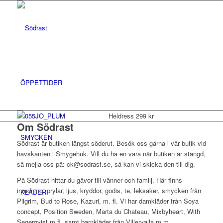
ÖPPETTIDER
Heldress 299 kr
Om Södrast
SMYCKEN
Södrast är butiken längst söderut. Besök oss gärna i vår butik vid
havskanten i Smygehuk. Vill du ha en vara när butiken är stängd,
så mejla oss på: ck@sodrast.se, så kan vi skicka den till dig.
På Södrast hittar du gåvor till vänner och familj. Här finns
inredning, prylar, ljus, kryddor, godis, te, leksaker, smycken från
KLÄDER
Pilgrim, Bud to Rose, Kazuri, m. fl. Vi har damkläder från Soya
concept, Position Sweden, Marta du Chateau, Mixbyheart, With
Segerqvist m.fl. samt barnkläder från Villervalla m.m.