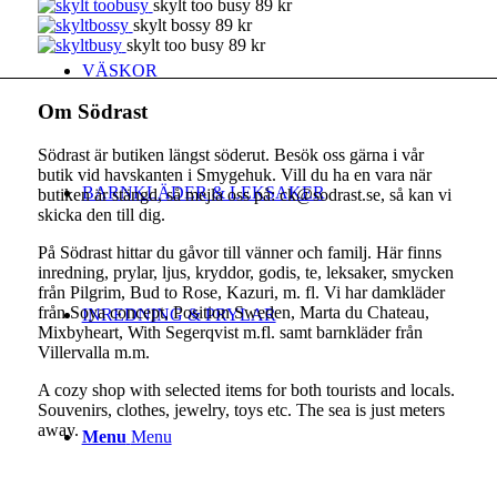
skylt too busy 89 kr
skylt bossy 89 kr
skylt too busy 89 kr
VÄSKOR
Om Södrast
Södrast är butiken längst söderut. Besök oss gärna i vår
butik vid havskanten i Smygehuk. Vill du ha en vara när
BARNKLÄDER & LEKSAKER
butiken är stängd, så mejla oss på: ck@sodrast.se, så kan vi
skicka den till dig.
På Södrast hittar du gåvor till vänner och familj. Här finns
inredning, prylar, ljus, kryddor, godis, te, leksaker, smycken
från Pilgrim, Bud to Rose, Kazuri, m. fl. Vi har damkläder
från Soya concept, Position Sweden, Marta du Chateau,
INREDNING & PRYLAR
Mixbyheart, With Segerqvist m.fl. samt barnkläder från
Villervalla m.m.
A cozy shop with selected items for both tourists and locals.
Souvenirs, clothes, jewelry, toys etc. The sea is just meters
away.
Menu
Menu