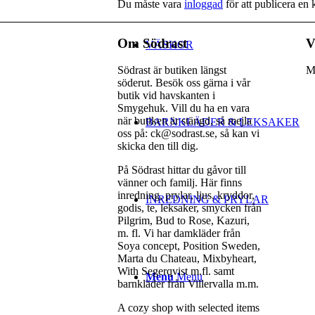
Du måste vara
inloggad
för att publicera en
Om Södrast
V
VÄSKOR
Södrast är butiken längst
M
söderut. Besök oss gärna i vår
butik vid havskanten i
Smygehuk. Vill du ha en vara
när butiken är stängd, så mejla
BARNKLÄDER & LEKSAKER
oss på: ck@sodrast.se, så kan vi
skicka den till dig.
På Södrast hittar du gåvor till
vänner och familj. Här finns
inredning, prylar, ljus, kryddor,
INREDNING & PRYLAR
godis, te, leksaker, smycken från
Pilgrim, Bud to Rose, Kazuri,
m. fl. Vi har damkläder från
Soya concept, Position Sweden,
Marta du Chateau, Mixbyheart,
With Segerqvist m.fl. samt
Menu
Menu
barnkläder från Villervalla m.m.
A cozy shop with selected items