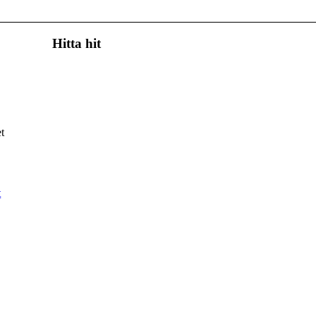
Hitta hit
t
t