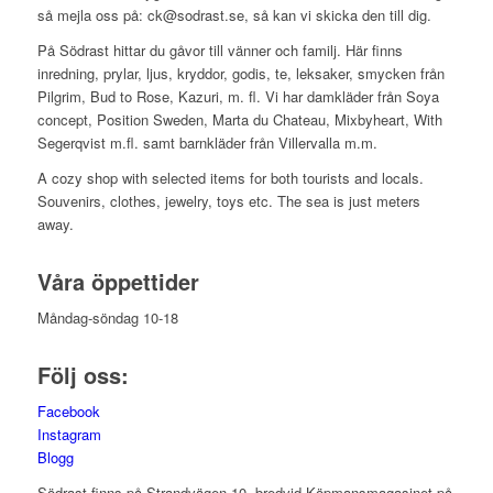
så mejla oss på: ck@sodrast.se, så kan vi skicka den till dig.
På Södrast hittar du gåvor till vänner och familj. Här finns
inredning, prylar, ljus, kryddor, godis, te, leksaker, smycken från
Pilgrim, Bud to Rose, Kazuri, m. fl. Vi har damkläder från Soya
concept, Position Sweden, Marta du Chateau, Mixbyheart, With
Segerqvist m.fl. samt barnkläder från Villervalla m.m.
A cozy shop with selected items for both tourists and locals.
Souvenirs, clothes, jewelry, toys etc. The sea is just meters
away.
Våra öppettider
Måndag-söndag 10-18
Följ oss:
Facebook
Instagram
Blogg
Södrast finns på Strandvägen 10, bredvid Köpmansmagasinet på