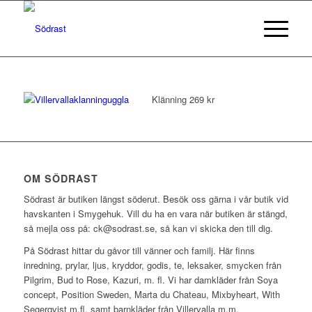
Klänning 269 kr
OM SÖDRAST
Södrast är butiken längst söderut. Besök oss gärna i vår butik vid
havskanten i Smygehuk. Vill du ha en vara när butiken är stängd,
så mejla oss på: ck@sodrast.se, så kan vi skicka den till dig.
På Södrast hittar du gåvor till vänner och familj. Här finns
inredning, prylar, ljus, kryddor, godis, te, leksaker, smycken från
Pilgrim, Bud to Rose, Kazuri, m. fl. Vi har damkläder från Soya
concept, Position Sweden, Marta du Chateau, Mixbyheart, With
Segerqvist m.fl. samt barnkläder från Villervalla m.m.