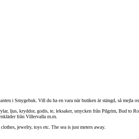
anten i Smygehuk. Vill du ha en vara när butiken är stängd, så mejla oss
prylar, ljus, kryddor, godis, te, leksaker, smycken från Pilgrim, Bud to 
nkläder från Villervalla m.m.
clothes, jewelry, toys etc. The sea is just meters away.