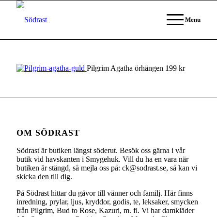
Menu
Pilgrim Agatha örhängen 199 kr
OM SÖDRAST
Södrast är butiken längst söderut. Besök oss gärna i vår
butik vid havskanten i Smygehuk. Vill du ha en vara när
butiken är stängd, så mejla oss på: ck@sodrast.se, så kan vi
skicka den till dig.
På Södrast hittar du gåvor till vänner och familj. Här finns
inredning, prylar, ljus, kryddor, godis, te, leksaker, smycken
från Pilgrim, Bud to Rose, Kazuri, m. fl. Vi har damkläder