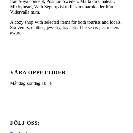
från Soya concept, Position Sweden, Marta du Chateau,
Mixbyheart, With Segerqvist m.fl. samt barnkläder från
Villervalla m.m.
A cozy shop with selected items for both tourists and locals.
Souvenirs, clothes, jewelry, toys etc. The sea is just meters
away.
VÅRA ÖPPETTIDER
Måndag-söndag 10-18
FÖLJ OSS: