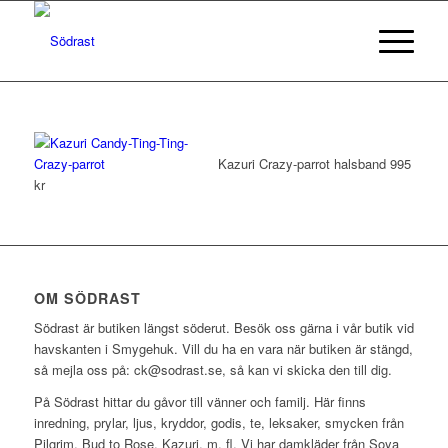
Kazuri Crazy-parrot halsband 995
kr
OM SÖDRAST
Södrast är butiken längst söderut. Besök oss gärna i vår butik vid
havskanten i Smygehuk. Vill du ha en vara när butiken är stängd,
så mejla oss på: ck@sodrast.se, så kan vi skicka den till dig.
På Södrast hittar du gåvor till vänner och familj. Här finns
inredning, prylar, ljus, kryddor, godis, te, leksaker, smycken från
Pilgrim, Bud to Rose, Kazuri, m. fl. Vi har damkläder från Soya