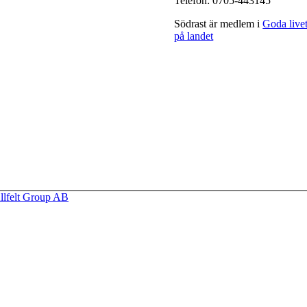
Telefon: 0705-443145
Södrast är medlem i
Goda live
på landet
llfelt Group AB