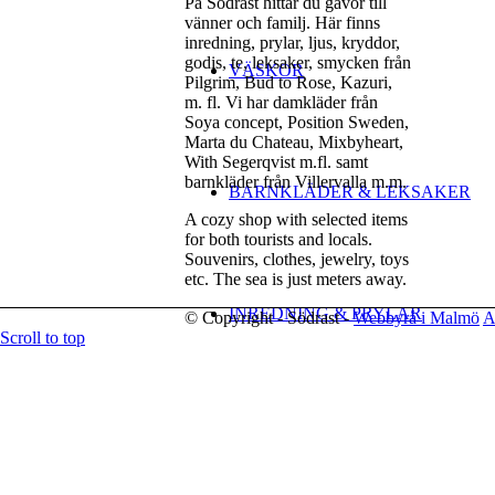
På Södrast hittar du gåvor till
vänner och familj. Här finns
inredning, prylar, ljus, kryddor,
godis, te, leksaker, smycken från
VÄSKOR
Pilgrim, Bud to Rose, Kazuri,
m. fl. Vi har damkläder från
Soya concept, Position Sweden,
Marta du Chateau, Mixbyheart,
With Segerqvist m.fl. samt
barnkläder från Villervalla m.m.
BARNKLÄDER & LEKSAKER
A cozy shop with selected items
for both tourists and locals.
Souvenirs, clothes, jewelry, toys
etc. The sea is just meters away.
INREDNING & PRYLAR
© Copyright - Södrast -
Webbyrå i Malmö
A
Scroll to top
Menu
Menu