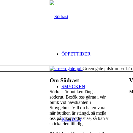
ÖPPETTIDER
Green gate julstrumpa 125
Om Södrast
V
SMYCKEN
Södrast är butiken längst
M
söderut. Besök oss gärna i vår
butik vid havskanten i
Smygehuk. Vill du ha en vara
när butiken är stängd, så mejla
oss på: ck@sodrast.se, så kan vi
KLÄDER
skicka den till dig.