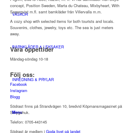
concept, Position Sweden, Marta du Chateau, Mixbyheart, With
Segerqvist m.fl. samt barnkläder från Villervalla m.m.
VÄSKOR
A cozy shop with selected items for both tourists and locals.
Souvenirs, clothes, jewelry, toys etc. The sea is just meters
away.
BARNKLÄDER & LEKSAKER
Våra öppettider
Måndag-söndag 10-18
Följ oss:
INREDNING & PRYLAR
Facebook
Instagram
Blogg
Södrast finns på Strandvägen 10, bredvid Köpmansmagasinet på
Menu
Smygehuk.
Telefon: 0705-443145
Södrast är medlem i
Goda livet på landet