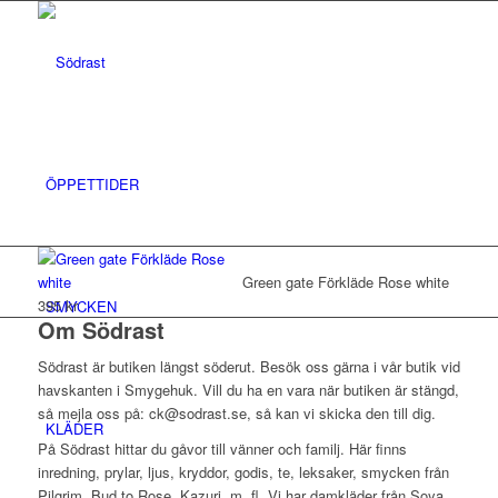
ÖPPETTIDER
Green gate Förkläde Rose white
395 kr
SMYCKEN
Om Södrast
Södrast är butiken längst söderut. Besök oss gärna i vår butik vid
havskanten i Smygehuk. Vill du ha en vara när butiken är stängd,
så mejla oss på: ck@sodrast.se, så kan vi skicka den till dig.
KLÄDER
På Södrast hittar du gåvor till vänner och familj. Här finns
inredning, prylar, ljus, kryddor, godis, te, leksaker, smycken från
Pilgrim, Bud to Rose, Kazuri, m. fl. Vi har damkläder från Soya