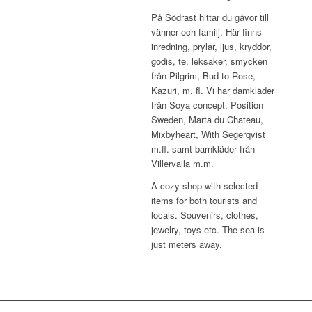
På Södrast hittar du gåvor till
vänner och familj. Här finns
inredning, prylar, ljus, kryddor,
godis, te, leksaker, smycken
från Pilgrim, Bud to Rose,
Kazuri, m. fl. Vi har damkläder
från Soya concept, Position
Sweden, Marta du Chateau,
Mixbyheart, With Segerqvist
m.fl. samt barnkläder från
Villervalla m.m.
A cozy shop with selected
items for both tourists and
locals. Souvenirs, clothes,
jewelry, toys etc. The sea is
just meters away.