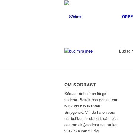
ÖPPE
Bud to 
OM SÖDRAST
Södrast är butiken längst
söderut. Besök oss gärna i vår
butik vid havskanten i
Smygehuk. Vill du ha en vara
när butiken är stängd, så mejla
oss på: ck@sodrast.se, så kan
vi skicka den till dig.