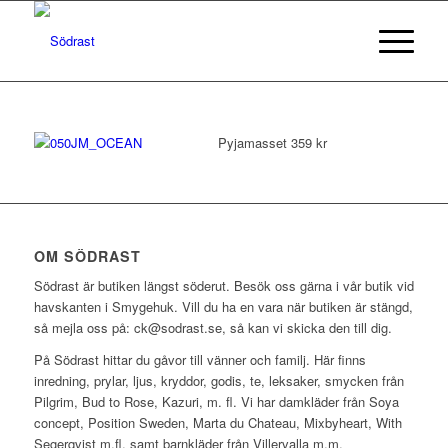
Pyjamasset 359 kr
OM SÖDRAST
Södrast är butiken längst söderut. Besök oss gärna i vår butik vid
havskanten i Smygehuk. Vill du ha en vara när butiken är stängd,
så mejla oss på: ck@sodrast.se, så kan vi skicka den till dig.
På Södrast hittar du gåvor till vänner och familj. Här finns
inredning, prylar, ljus, kryddor, godis, te, leksaker, smycken från
Pilgrim, Bud to Rose, Kazuri, m. fl. Vi har damkläder från Soya
concept, Position Sweden, Marta du Chateau, Mixbyheart, With
Segerqvist m.fl. samt barnkläder från Villervalla m.m.